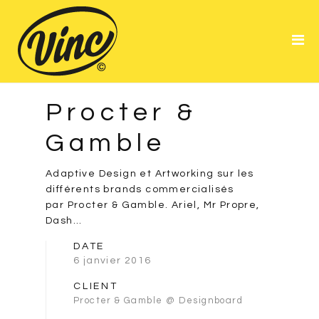
Portfolio
About Me
Resume
Procter &
Gamble
Adaptive Design et Artworking sur les
différents brands commercialisés
par Procter & Gamble. Ariel, Mr Propre,
Dash…
DATE
6 janvier 2016
CLIENT
Procter & Gamble @ Designboard