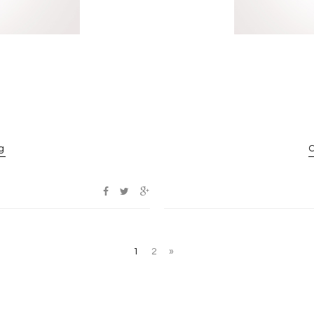
g
1
2